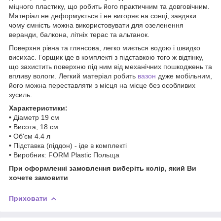
міцного пластику, що робить його практичним та довговічним.
Матеріал не деформується і не вигоряє на сонці, завдяки
чому ємність можна використовувати для озеленення
веранди, балкона, літніх терас та альтанок.
Поверхня рівна та глянсова, легко миється водою і швидко
висихає. Горщик іде в комплекті з підставкою того ж відтінку,
що захистить поверхню під ним від механічних пошкоджень та
впливу вологи. Легкий матеріал робить
вазон
дуже мобільним,
його можна переставляти з місця на місце без особливих
зусиль.
Характеристики:
• Діаметр 19 см
• Висота, 18 см
• Об'єм 4.4 л
• Підставка (піддон) - іде в комплекті
• Виробник: FORM Plastic Польща
При оформленні замовлення виберіть колір, який Ви
хочете замовити
Приховати