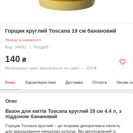
Горщик круглий Toscana 19 см банановий
Немає в наявності
Код: 34691
Роздріб
140
₴
Мінімальна сума замовлення на сайті — 250 ₴
Опис
Характеристики
Доставка
Оплата
Умови п
Опис
Вазон для квітів Toscana круглий 19 см 4.4 л, з
піддоном банановий
Горщик Тоскана круглий – це яскрава декоративна ємність
для вирощування кімнатних культур. Він виготовлений із