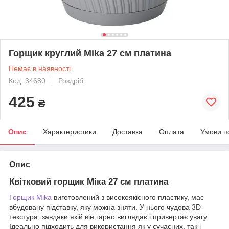
Горщик круглий Mika 27 см платина
Немає в наявності
Код: 34680
Роздріб
425
₴
Опис
Характеристики
Доставка
Оплата
Умови п
Опис
Квітковий горщик Міка 27 см платина
Горщик Mika
виготовлений з високоякісного пластику, має
вбудовану підставку, яку можна зняти. У нього чудова 3D-
текстура, завдяки якій він гарно виглядає і привертає увагу.
Ідеально підходить для використання як у сучасних, так і