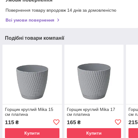
Повернення товару впродовж 14 днів за домовленістю
Всі умови повернення
Подібні товари компанії
Горщик круглий Mika 15
Горщик круглий Mika 17
Горщ
см платина
см платина
см п
115
165
215
₴
₴
Купити
Купити