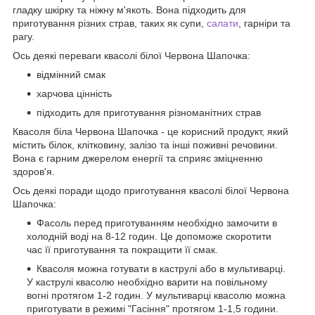
гладку шкірку та ніжну м'якоть. Вона підходить для
приготування різних страв, таких як супи,
салати
, гарніри та
рагу.
Ось деякі переваги квасолі білої Червона Шапочка:
відмінний смак
харчова цінність
підходить для приготування різноманітних страв
Квасоля біла Червона Шапочка - це корисний продукт, який
містить білок, клітковину, залізо та інші поживні речовини.
Вона є гарним джерелом енергії та сприяє зміцненню
здоров'я.
Ось деякі поради щодо приготування квасолі білої Червона
Шапочка:
Фасоль перед приготуванням необхідно замочити в
холодній воді на 8-12 годин. Це допоможе скоротити
час її приготування та покращити її смак.
Квасоля можна готувати в каструлі або в мультиварці.
У каструлі квасолю необхідно варити на повільному
вогні протягом 1-2 годин. У мультиварці квасолю можна
приготувати в режимі "Гасіння" протягом 1-1,5 години.