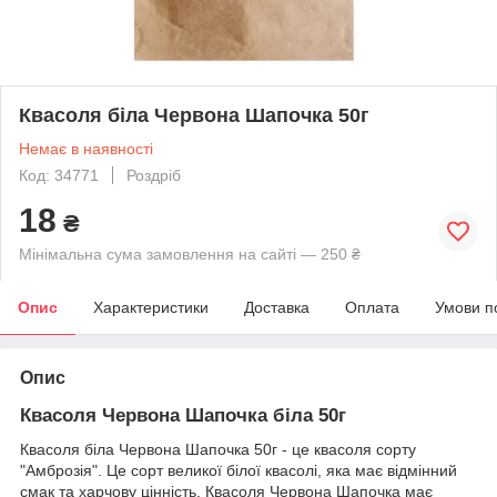
Квасоля біла Червона Шапочка 50г
Немає в наявності
Код: 34771
Роздріб
18
₴
Мінімальна сума замовлення на сайті — 250 ₴
Опис
Характеристики
Доставка
Оплата
Умови п
Опис
Квасоля Червона Шапочка біла 50г
Квасоля біла Червона Шапочка 50г - це квасоля сорту
"Амброзія". Це сорт великої білої квасолі, яка має відмінний
смак та харчову цінність. Квасоля Червона Шапочка має