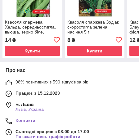
Квасоля спаржева
Квасоля спаржева Зодіак
Квас
Хельда, середньостигла,
скоростигла зелена,
Блау
вьюща, зерно біле,
насіння 5 г
фіол
насіння 5 г
14
8
12
₴
₴
Купити
Купити
Про нас
98% позитивних з 590 відгуків за рік
Працює з 15.12.2023
м. Львів
Львів, Україна
Контакти
Сьогодні працює з 08:00 до 17:00
Показати весь графік роботи