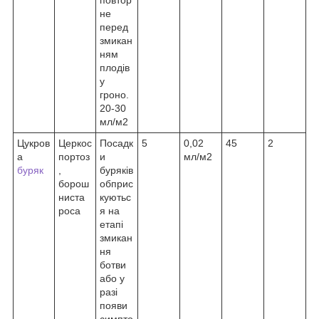
не
перед
змикан
ням
плодів
у
гроно.
20-30
мл/м2
Цукров
Церкос
Посадк
5
0,02
45
2
а
портоз
и
мл/м2
буряк
,
буряків
борош
обприс
ниста
куютьс
роса
я на
етапі
змикан
ня
ботви
або у
разі
появи
симпто