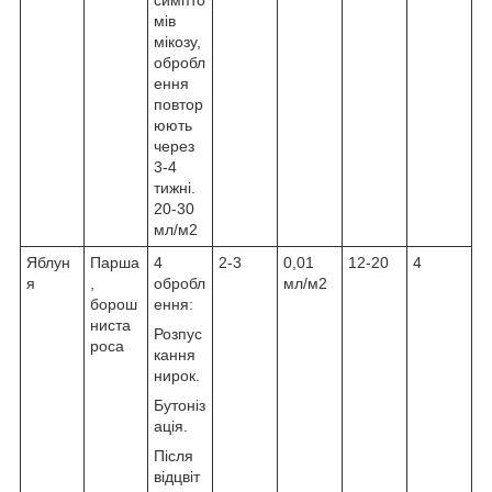
мів
мікозу,
обробл
ення
повтор
юють
через
3-4
тижні.
20-30
мл/м2
Яблун
Парша
4
2-3
0,01
12-20
4
я
,
обробл
мл/м2
борош
ення:
ниста
Розпус
роса
кання
нирок.
Бутоніз
ація.
Після
відцвіт