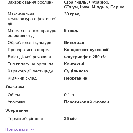
Захворювання рослини
Сіра гниль, Фузаріоз,
Оїдіум, Іржа, Мілдью, Парша
Максимальна
30 град.
температура ефективної
дії
Мінімальна температура
5 град.
ефективної дії
Оброблювані культури.
Виноград
Препаративна форма
Концентрат суспензії
Вміст діючої речовини
Флутриафол 250 г/л
Тип впливу на організм
Контактні
Характер дії пестициду
Суцільного
Хімічний склад
Неорганічні
Упаковка
Об`єм
0.1 л
Упаковка
Пластиковий флакон
Зберігання
Термін зберігання
36 міс
Приховати