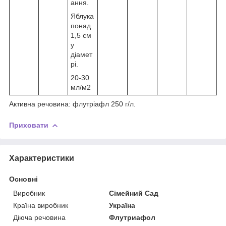
ання.
Яблука
понад
1,5 см
у
діамет
рі.
20-30
мл/м2
Активна речовина: флутріафл 250 г/л.
Приховати
Характеристики
Основні
Виробник
Сімейний Сад
Країна виробник
Україна
Діюча речовина
Флутриафол