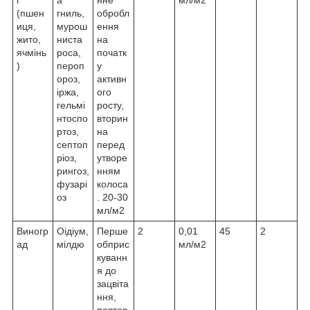
(пшен
гниль,
обробл
иця,
мурош
ення
жито,
ниста
на
ячмінь
роса,
початк
)
пероп
у
ороз,
активн
іржа,
ого
гельмі
росту,
нтоспо
вторин
ртоз,
на
септоп
перед
ріоз,
утворе
рингоз,
нням
фузарі
колоса
оз
. 20-30
мл/м2
Виногр
Оідіум,
Перше
2
0,01
45
2
ад
мілдю
обприс
мл/м2
куванн
я до
зацвіта
ння,
повтор