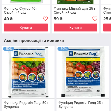
Фунгіцид Скутер 40 г
Фунгіцид Мідний щит 25 г
Фунг
Сімейний сад
Сімейний сад
Сіме
40
59
25
₴
₴
Купити
Купити
Акційні пропозиції та новинки
–50%
–50%
Фунгіцид Ридоміл Голд 50 г
Фунгіцид Ридоміл Голд 25 г
Syngenta
Syngenta