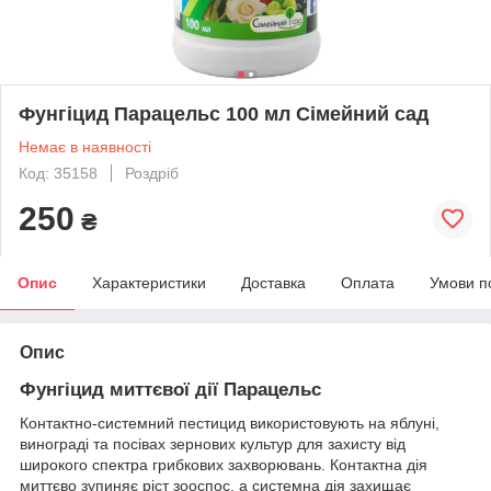
Фунгіцид Парацельс 100 мл Сімейний сад
Немає в наявності
Код: 35158
Роздріб
250
₴
Опис
Характеристики
Доставка
Оплата
Умови п
Опис
Фунгіцид миттєвої дії Парацельс
Контактно-системний пестицид використовують на яблуні,
винограді та посівах зернових культур для захисту від
широкого спектра грибкових захворювань. Контактна дія
миттєво зупиняє ріст зооспос, а системна дія захищає