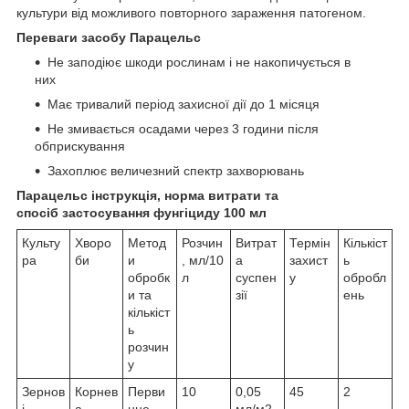
культури від можливого повторного зараження патогеном.
Переваги засобу Парацельс
Не заподіює шкоди рослинам і не накопичується в
них
Має тривалий період захисної дії до 1 місяця
Не змивається осадами через 3 години після
обприскування
Захоплює величезний спектр захворювань
Парацельс інструкція, норма витрати та
спосіб застосування фунгіциду 100 мл
Культу
Хворо
Метод
Розчин
Витрат
Термін
Кількіст
ра
би
и
, мл/10
а
захист
ь
обробк
л
суспен
у
обробл
и та
зії
ень
кількіст
ь
розчин
у
Зернов
Корнев
Перви
10
0,05
45
2
і
а
нне
мл/м2