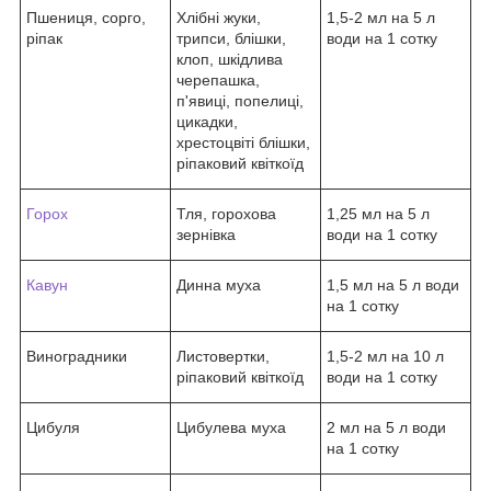
Пшениця, сорго,
Хлібні жуки,
1,5-2 мл на 5 л
ріпак
трипси, блішки,
води на 1 сотку
клоп, шкідлива
черепашка,
п'явиці, попелиці,
цикадки,
хрестоцвіті блішки,
ріпаковий квіткоїд
Горох
Тля, горохова
1,25 мл на 5 л
зернівка
води на 1 сотку
Кавун
Динна муха
1,5 мл на 5 л води
на 1 сотку
Виноградники
Листовертки,
1,5-2 мл на 10 л
ріпаковий квіткоїд
води на 1 сотку
Цибуля
Цибулева муха
2 мл на 5 л води
на 1 сотку