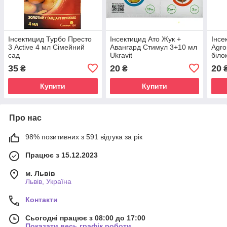
Інсектицид Турбо Престо
Інсектицид Ато Жук +
Інсе
3 Active 4 мл Сімейний
Авангард Стимул 3+10 мл
Agro
сад
Ukravit
біло
35
20
20
₴
₴
Купити
Купити
Про нас
98% позитивних з 591 відгука за рік
Працює з 15.12.2023
м. Львів
Львів, Україна
Контакти
Сьогодні працює з 08:00 до 17:00
Показати весь графік роботи