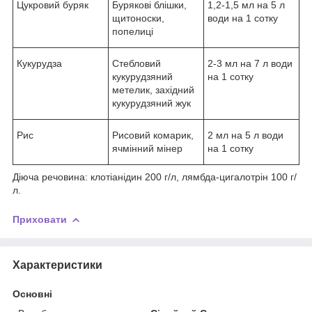
Цукровий буряк
Бурякові блішки,
1,2-1,5 мл на 5 л
щитоноски,
води на 1 сотку
попелиці
Кукурудза
Стебловий
2-3 мл на 7 л води
кукурудзяний
на 1 сотку
метелик, західний
кукурудзяний жук
Рис
Рисовий комарик,
2 мл на 5 л води
ячмінний мінер
на 1 сотку
Діюча речовина: клотіанідин 200 г/л, лямбда-цигалотрін 100 г/
л.
Приховати
Характеристики
Основні