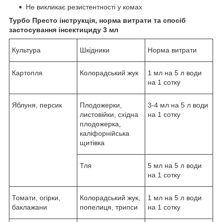
Не викликає резистентності у комах
Турбо Престо інструкція, норма витрати та спосіб
застосування інсектициду 3 мл
Культура
Шкідники
Норма витрати
Картопля
Колорадський жук
1 мл на 5 л води
на 1 сотку
Яблуня, персик
Плодожерки,
3-4 мл на 5 л води
листовійки, східна
на 1 сотку
плодожерка,
каліфорнійська
щитівка
Тля
5 мл на 5 л води
на 1 сотку
Томати, огірки,
Колорадський жук,
1 мл на 5 л води
баклажани
попелиця, трипси
на 1 сотку