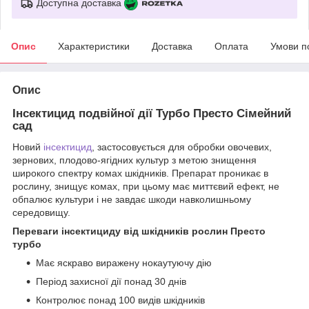
Доступна доставка
Опис
Характеристики
Доставка
Оплата
Умови п
Опис
Інсектицид подвійної дії Турбо Престо Сімейний
сад
Новий
інсектицид
, застосовується для обробки овочевих,
зернових, плодово-ягідних культур з метою знищення
широкого спектру комах шкідників. Препарат проникає в
рослину, знищує комах, при цьому має миттєвий ефект, не
обпалює культури і не завдає шкоди навколишньому
середовищу.
Переваги інсектициду від шкідників рослин Престо
турбо
Має яскраво виражену нокаутуючу дію
Період захисної дії понад 30 днів
Контролює понад 100 видів шкідників