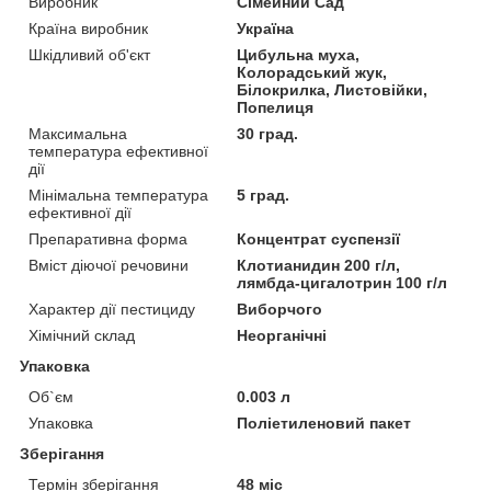
Виробник
Сімейний Сад
Країна виробник
Україна
Шкідливий об'єкт
Цибульна муха,
Колорадський жук,
Білокрилка, Листовійки,
Попелиця
Максимальна
30 град.
температура ефективної
дії
Мінімальна температура
5 град.
ефективної дії
Препаративна форма
Концентрат суспензії
Вміст діючої речовини
Клотианидин 200 г/л,
лямбда-цигалотрин 100 г/л
Характер дії пестициду
Виборчого
Хімічний склад
Неорганічні
Упаковка
Об`єм
0.003 л
Упаковка
Поліетиленовий пакет
Зберігання
Термін зберігання
48 міс