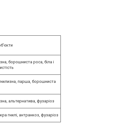
об'єкти
зна, борошниста роса, біла і
истість
нилизна, парша, борошниста
изна, альтернатива, фузаріоз
кра гнилі, антранкоз, фузаріоз