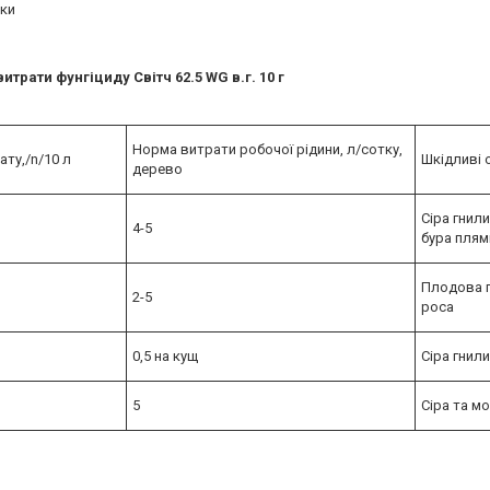
бки
итрати фунгіциду Світч 62.5 WG в.г. 10 г
Норма витрати робочої рідини, л/сотку,
ту,/n/10 л
Шкідливі 
дерево
Сіра гнили
4-5
бура плям
Плодова г
2-5
роса
0,5 на кущ
Сіра гнил
5
Сіра та мо