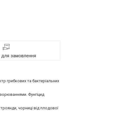
я для замовлення
ктр грибкових та бактеріальних
хворюваннями. Фунгіцид
, троянди, чорниці від плодової