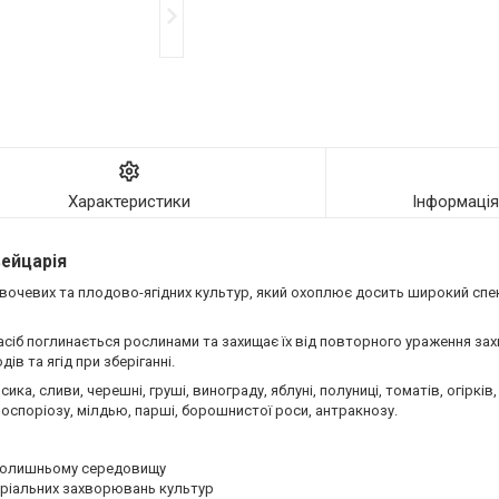
Характеристики
Інформаці
вейцарія
вочевих та плодово-ягідних культур, який охоплює досить широкий спе
асіб поглинається рослинами та захищає їх від повторного ураження за
в та ягід при зберіганні.
ка, сливи, черешні, груші, винограду, яблуні, полуниці, томатів, огірків
стероспоріозу, мілдью, парші, борошнистої роси, антракнозу.
вколишньому середовищу
еріальних захворювань культур