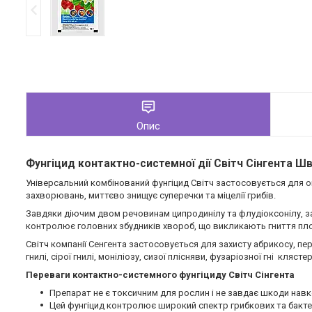
Опис
Фунгіцид контактно-системної дії Світч Сінгента Ш
Універсальний комбінований фунгіцид Світч застосовується для о
захворювань, миттєво знищує суперечки та міцелії грибів.
Завдяки діючим двом речовинам ципродинілу та флудіоксонілу, з
контролює головних збудників хвороб, що викликають гниття плоді
Світч компанії Сенгента застосовується для захисту абрикосу, перси
гнилі, сірої гнилі, моніліозу, сизої плісняви, фузаріозної гні кля
Переваги контактно-системного фунгіциду Світч Сінгента
Препарат не є токсичним для рослин і не завдає шкоди на
Цей фунгіцид контролює широкий спектр грибкових та бакт