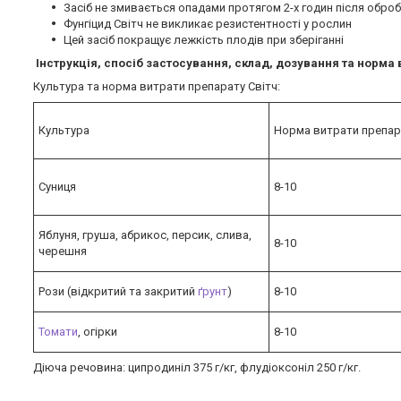
Засіб не змивається опадами протягом 2-х годин після обро
Фунгіцид Світч не викликає резистентності у рослин
Цей засіб покращує лежкість плодів при зберіганні
Інструкція, спосіб застосування, склад, дозування та норма в
Культура та норма витрати препарату Світч:
Культура
Норма витрати препара
Суниця
8-10
Яблуня, груша, абрикос, персик, слива,
8-10
черешня
Рози (відкритий та закритий
ґрунт
)
8-10
Томати
, огірки
8-10
Діюча речовина: ципродиніл 375 г/кг, флудіоксоніл 250 г/кг.