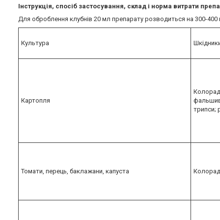
Інструкція, спосіб застосування, склад і норма витрати преп
Для оброблення клубнів 20 мл препарату розводиться на 300-400 
Культура
Шкідник
Колорад
Картопля
фальшиво
трипси; 
Томати, перець, баклажани, капуста
Колорадс