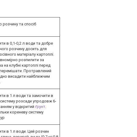
 розчину та спосіб
ти в 0,1-0,2 л води та добре
чого розчину досить для
сівного матеріалу картоплі.
івномірно розпилити за
 на клубні картоплі перед
 перемішати. Протравлений
хідно висадити найближчим
.
ти в 1 л води та замочити в
 систему розсади упродовж 6-
ванням у відкритий
ґрунт
.
ільки кореневу систему
тур
ти в 1 л води. Цей розчин
лина, перегній, вода (0,7 кг:0,8