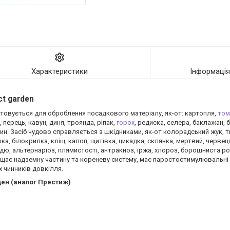
Характеристики
Інформаці
ct garden
товується для оброблення посадкового матеріалу, як-от: картопля,
том
 перець, кавун, диня, троянда, ріпак,
горох
, редиска, селера, баклажан, б
ин. Засіб чудово справляється з шкідниками, як-от колорадський жук, тю
а, білокрилка, кліщ, калоп, щитівка, цикадка, склянка, мертвий, червець
лдю, альтернаріоз, плямистості, антракноз, іржа, хлороз, борошниста ро
ищає надземну частину та кореневу систему, має паростостимулювальні 
 чинників довкілля.
ден (аналог Престиж)