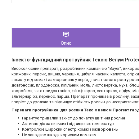
Опис
Інсекто-фунгіцидний протруйник Тексіо Велум Prote
Високоякісний препарат, розроблений компанією "Bayer", викорис
крижовик, персик, вишня, черешня, цибуля, часник, капуста, огірки,
захисту від комах і захворювань у період початкового росту росл
довгоносик, плодоноска, піпільник, моль, листовертка, муха, блошк
хворобами, як-от ридоктоніоз, фітофтороз, септориоз, оідіум, мі
альтернаріоз, перенос, парша. Препарат проникає в рослину, зах
приріст до урожаю та підвищує стійкість рослин до несприятливих
Переваги протруйника для рослин Тексіо велюм Протект гар
Гарантує тривалий захист до початку цвітіння рослин
Активно діє за низьких і підвищених температур
Контролює широкий спектр комах і захворювань
Не заподіює шкоди корисним комахам