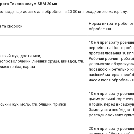
арата Тексио велум SBM 20 мл
мл води, що досить для оброблення 20-30 кг. посадкового матеріалу.
Норма витрати робочого
и та хвороби
оброблення
10 мл препарату розчини
перемішати. Цього робо
протравлювання 10 кг по
ський жук, дротяники,
Робочий розчин треба р
проволочники, личинки хруща, цикадки, тлі,
допомогою обприскувача
ризектоніоз, парша
посадкою й ретельно їх
насінний матеріал необ
часом після оброблення
10 мл препарату розчини
цьому розчині кореневу
ький жук, моль, тлі, блішки, трипси
8 годин, перед висаджу
Замочувати необхідно т
розсади овочевих куль
20 мл препарату розчини
додають у "болтушку" — г