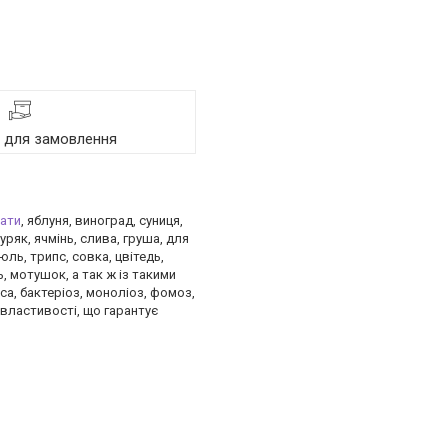
я для замовлення
ати
, яблуня, виноград, суниця,
уряк, ячмінь, слива, груша, для
ль, трипс, совка, цвітедь,
, мотушок, а так ж із такими
са, бактеріоз, моноліоз, фомоз,
властивості, що гарантує