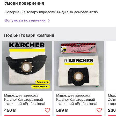
Умови повернення
Повернення товару впродовж 14 днів за домовленістю
Всі умови повернення
Подібні товари компанії
Мішок для пилососу
Мішок для пилососу
Мішо
Karcher багаторазовий
Karcher багаторазовий
Zelm
тканинний «Professional
тканинний «Professional
ткан
Fiber Pro 200» 238х109
Fiber Pro 200» 132х125
Fibe
450
599
200
₴
₴
мм 10л
мм 15л
2.5л