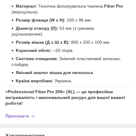
Матеріал:
Технічна фільтрувальна тканина
Fiber Pro
(верхщільна).
Розмір фланця (W x H):
160 х 98 мм.
Діаметр отвору (D):
63 мм (з гумовим
ущільнювачем).
Розмір мішка (Д х Ш х В):
800 х 200 х 100 мм.
Корисний обсяг:
~20 літрів.
Система очищення:
Знімний пластиковий затискач-
слайдер.
Якісний аналог мішка для пилососа
Країна виробник:
Украина.
«Professional Fiber Pro 200» (XL) — це професійна
витривалість і максимальний ресурс для вашої важкої
роботи!
Приховати
Характеристики