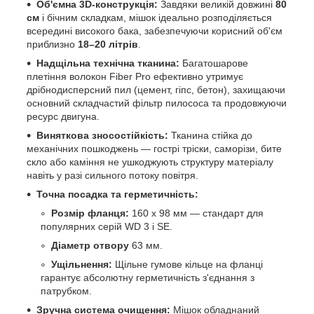
Об'ємна 3D-конструкція:
Завдяки великій довжині
80
см
і бічним складкам, мішок ідеально розподіляється
всередині високого бака, забезпечуючи корисний об'єм
приблизно
18–20 літрів
.
Надщільна технічна тканина:
Багатошарове
плетіння волокон Fiber Pro ефективно утримує
дрібнодисперсний пил (цемент, гіпс, бетон), захищаючи
основний складчастий фільтр пилососа та продовжуючи
ресурс двигуна.
Виняткова зносостійкість:
Тканина стійка до
механічних пошкоджень — гострі тріски, саморізи, бите
скло або каміння не ушкоджують структуру матеріалу
навіть у разі сильного потоку повітря.
Точна посадка та герметичність:
Розмір фланця:
160 х 98 мм — стандарт для
популярних серій WD 3 і SE.
Діаметр отвору
63 мм.
Ущільнення:
Щільне гумове кільце на фланці
гарантує абсолютну герметичність з'єднання з
патрубком.
Зручна система очищення:
Мішок обладнаний