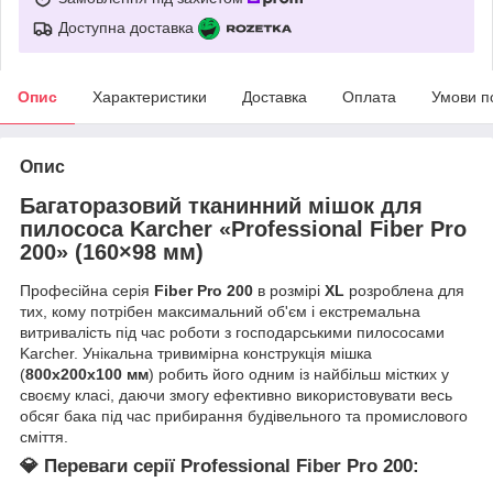
Доступна доставка
Опис
Характеристики
Доставка
Оплата
Умови п
Опис
Багаторазовий тканинний мішок для
пилососа Karcher «Professional Fiber Pro
200» (160×98 мм)
Професійна серія
Fiber Pro 200
в розмірі
XL
розроблена для
тих, кому потрібен максимальний об'єм і екстремальна
витривалість під час роботи з господарськими пилососами
Karcher. Унікальна тривимірна конструкція мішка
(
800х200х100 мм
) робить його одним із найбільш містких у
своєму класі, даючи змогу ефективно використовувати весь
обсяг бака під час прибирання будівельного та промислового
сміття.
💎 Переваги серії Professional Fiber Pro 200: