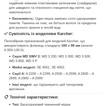
надійним знімним пластиковим затискачем (слайдером)
для швидкого та гігієнічного очищення від сміття, що
накопичилося.
Економність:
Один мішок замінює сотні одноразових
пакетів. Тканина не гниє, не боїться вологи та придатна
для ручного прання в теплій воді.
✅ Сумісність із моделями Karcher:
Пилозбірник призначений для моделей Karcher, що
використовують фланець стандарту
160 х 98 мм
(аналог
6.959-130.0):
Серія WD 3/MV 3:
WD 3.200, WD 3.300, WD 3.500,
WD 3.800, WD 3 P.
Мийні моделі:
SE 4001, SE 4002.
Серії A:
A 2200 – A 2299, A 2500 – A 2599, A 2600 – A
2699, A 2900 – A 2999.
Інші моделі
, що підтримують цей типорозмір
кріплення.
📋 Технічні характеристики:
Тип:
Багаторазовий тканинний мішок.