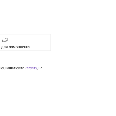
я для замовлення
рку, нашаткуєте
капусту
, не