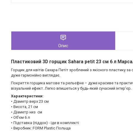
Опис
Пластиковий 3D горщик Sahara petit 23 см 6 л Марса
Горщик для квітів Сахара Петіт зроблений з якісного пластику за
дуже гармонійно виглядає.
Покриття горщика матове та рельєфне – дуже красиве та практичн
візуальний ефект. Легко впишеться у будь-який сучасний інтер'єр.
Характеристики:
• Діаметр верх 23 см
• Висота, 21 см
• Діаметр низ см
• Об'єм 6 л
• Підставка (піддон) - іде в комплекті
• Виробник: FORM Plastic Польща