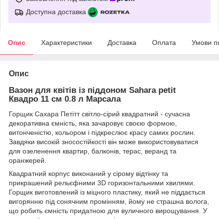
Доступна доставка
Опис
Характеристики
Доставка
Оплата
Умови п
Опис
Вазон для квітів із піддоном Sahara petit
Квадро 11 см 0.8 л Марсала
Горщик Сахара Петітт світло-сірий квадратний - сучасна
декоративна ємність, яка зачаровує своєю формою,
витонченістю, кольором і підкреслює красу самих рослин.
Завдяки високій зносостійкості він може використовуватися
для озеленення квартир, балконів, терас, веранд та
оранжерей.
Квадратний корпус виконаний у сірому відтінку та
прикрашений рельєфними 3D горизонтальними хвилями.
Горщик виготовлений із міцного пластику, який не піддається
вигорянню під сонячним промінням, йому не страшна волога,
що робить ємність придатною для вуличного вирощування. У