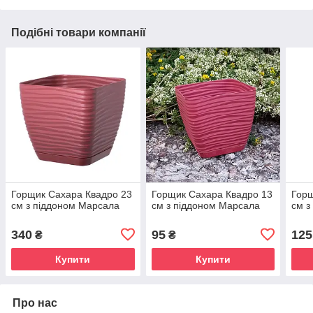
Подібні товари компанії
Горщик Сахара Квадро 23
Горщик Сахара Квадро 13
Горщ
см з піддоном Марсала
см з піддоном Марсала
см з
340
95
125
₴
₴
Купити
Купити
Про нас