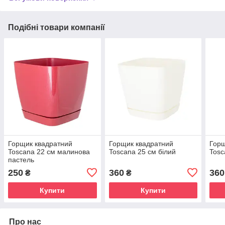
Подібні товари компанії
Горщик квадратний
Горщик квадратний
Горщ
Toscana 22 см малинова
Toscana 25 см білий
Tosc
пастель
250
360
360
₴
₴
Купити
Купити
Про нас