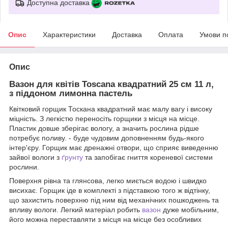
Доступна доставка
Опис
Характеристики
Доставка
Оплата
Умови п
Опис
Вазон для квітів Toscana квадратний 25 см 11 л,
з піддоном лимонна пастель
Квітковий горщик Тоскана квадратний має малу вагу і високу
міцність. З легкістю переносіть горщики з місця на місце.
Пластик довше зберігає вологу, а значить рослина рідше
потребує поливу. - буде чудовим доповненням будь-якого
інтер'єру. Горщик має дренажні отвори, що сприяє виведенню
зайвої вологи з
ґрунту
та запобігає гниття кореневої системи
рослини.
Поверхня рівна та глянсова, легко миється водою і швидко
висихає. Горщик іде в комплекті з підставкою того ж відтінку,
що захистить поверхню під ним від механічних пошкоджень та
впливу вологи. Легкий матеріал робить
вазон
дуже мобільним,
його можна переставляти з місця на місце без особливих