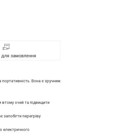
я для замовлення
 портативність. Вона є зручним
и втому очей та підвищити
є запобігти перегріву
го електричного