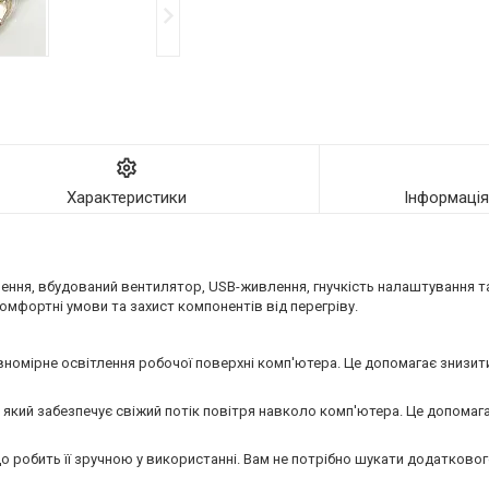
Характеристики
Інформаці
ння, вбудований вентилятор, USB-живлення, гнучкість налаштування та
омфортні умови та захист компонентів від перегріву.
івномірне освітлення робочої поверхні комп'ютера. Це допомагає знизит
кий забезпечує свіжий потік повітря навколо комп'ютера. Це допомага
о робить її зручною у використанні. Вам не потрібно шукати додатково