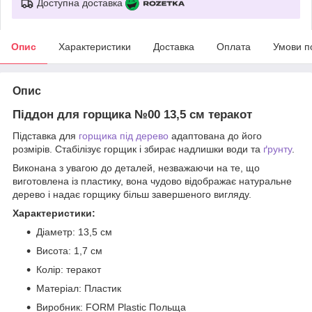
Доступна доставка
Опис
Характеристики
Доставка
Оплата
Умови п
Опис
Піддон для горщика №00 13,5 см теракот
Підставка для
горщика під дерево
адаптована до його
розмірів. Стабілізує горщик і збирає надлишки води та
ґрунту
.
Виконана з увагою до деталей, незважаючи на те, що
виготовлена із пластику, вона чудово відображає натуральне
дерево і надає горщику більш завершеного вигляду.
Характеристики:
Діаметр: 13,5 см
Висота: 1,7 см
Колір: теракот
Матеріал: Пластик
Виробник: FORM Plastic Польща