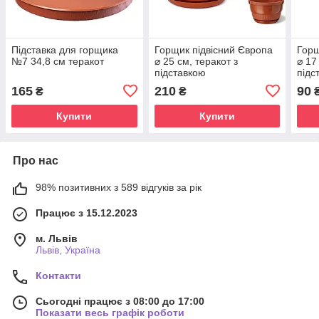
Підставка для горщика
Горщик підвісний Європа
Горщ
№7 34,8 см теракот
⌀ 25 см, теракот з
⌀ 17
підставкою
підс
165
210
90
₴
₴
Купити
Купити
Про нас
98% позитивних з 589 відгуків за рік
Працює з 15.12.2023
м. Львів
Львів, Україна
Контакти
Сьогодні працює з 08:00 до 17:00
Показати весь графік роботи