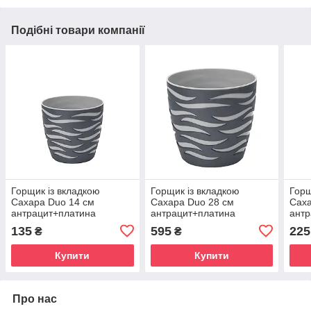
Подібні товари компанії
Горщик із вкладкою
Горщик із вкладкою
Горщ
Сахара Duo 14 см
Сахара Duo 28 см
Саха
антрацит+платина
антрацит+платина
антр
135
595
225
₴
₴
Купити
Купити
Про нас