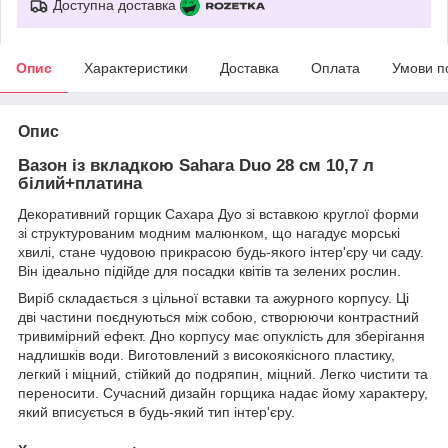
Доступна доставка
Опис
Характеристики
Доставка
Оплата
Умови п
Опис
Вазон із вкладкою Sahara Duo 28 см 10,7 л
білий+платина
Декоративний горщик Сахара Дуо зі вставкою круглої форми
зі структурованим модним малюнком, що нагадує морські
хвилі, стане чудовою прикрасою будь-якого інтер'єру чи саду.
Він ідеально підійде для посадки квітів та зелених рослин.
Виріб складається з цільної вставки та ажурного корпусу. Ці
дві частини поєднуються між собою, створюючи контрастний
тривимірний ефект. Дно корпусу має опуклість для зберігання
надлишків води. Виготовлений з високоякісного пластику,
легкий і міцний, стійкий до подряпин, міцний. Легко чистити та
переносити. Сучасний дизайн горщика надає йому характеру,
який вписується в будь-який тип інтер'єру.