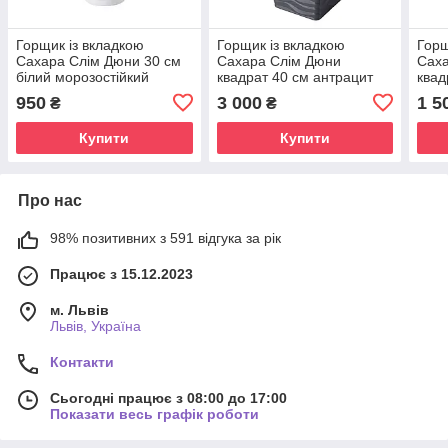
Горщик із вкладкою
Горщик із вкладкою
Горщ
Сахара Слім Дюни 30 см
Сахара Слім Дюни
Сах
білий морозостійкий
квадрат 40 см антрацит
квад
морозостійкий
моро
950
3 000
1 5
₴
₴
Купити
Купити
Про нас
98% позитивних з 591 відгука за рік
Працює з 15.12.2023
м. Львів
Львів, Україна
Контакти
Сьогодні працює з 08:00 до 17:00
Показати весь графік роботи