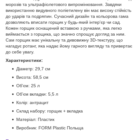
морозів та ультрафіолетового випромінювання. Завдяки
використанню видувного поліетилену він має високу стійкість
до ударів та подряпин. Сучасний дизайн та кольорова гама
дозволяють вписати горщик у будь-який інтер'єр чи сад.
Кожен горщик оснащений вставкою з ручками, яка легко
виймається з горщика, що значно спрощує догляд за ним.
Сам горщик має унікальну та дивовижну 3D-текстуру, що
нагадує ротанг, яка надає йому гарного вигляду та привертає
до себе увагу.
Характеристики:
Діаметр: 29,7 см
Висота: 58,5 см
Об'єм: 25 л
Об'єм вкладки: 5,5 л
Колір: антрацит
Склад набору: горщик + вкладка
Матеріал: Пластик
Виробник: FORM Plastic Польща