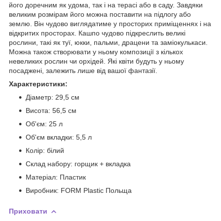
його доречним як удома, так і на терасі або в саду. Завдяки
великим розмірам його можна поставити на підлогу або
землю. Він чудово виглядатиме у просторих приміщеннях і на
відкритих просторах. Кашпо чудово підкреслить великі
рослини, такі як туї, юкки, пальми, драцени та заміокулькаси.
Можна також створювати у ньому композиції з кількох
невеликих рослин чи орхідей. Які квіти будуть у ньому
посаджені, залежить лише від вашої фантазії.
Характеристики:
Діаметр: 29,5 см
Висота: 56,5 см
Об'єм: 25 л
Об'єм вкладки: 5,5 л
Колір: білий
Склад набору: горщик + вкладка
Матеріал: Пластик
Виробник: FORM Plastic Польща
Приховати