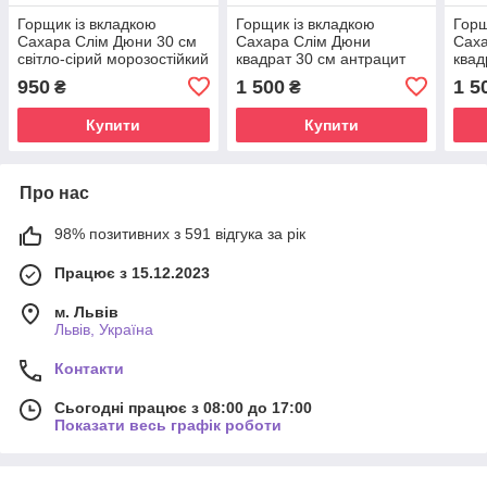
Горщик із вкладкою
Горщик із вкладкою
Горщ
Сахара Слім Дюни 30 см
Сахара Слім Дюни
Сах
світло-сірий морозостійкий
квадрат 30 см антрацит
квад
морозостійкий
моро
950
1 500
1 5
₴
₴
Купити
Купити
Про нас
98% позитивних з 591 відгука за рік
Працює з 15.12.2023
м. Львів
Львів, Україна
Контакти
Сьогодні працює з 08:00 до 17:00
Показати весь графік роботи