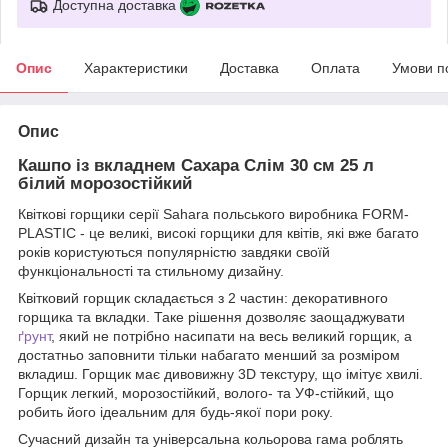
Доступна доставка
Опис
Характеристики
Доставка
Оплата
Умови п
Опис
Кашпо із вкладнем Сахара Слім 30 см 25 л
білий морозостійкий
Квіткові горщики серії Sahara польського виробника FORM-
PLASTIC - це великі, високі горщики для квітів, які вже багато
років користуються популярністю завдяки своїй
функціональності та стильному дизайну.
Квітковий горщик складається з 2 частин: декоративного
горщика та вкладки. Таке рішення дозволяє заощаджувати
ґрунт
, який не потрібно насипати на весь великий горщик, а
достатньо заповнити тільки набагато менший за розміром
вкладиш. Горщик має дивовижну 3D текстуру, що імітує хвилі.
Горщик легкий, морозостійкий, волого- та УФ-стійкий, що
робить його ідеальним для будь-якої пори року.
Сучасний дизайн та універсальна кольорова гама роблять