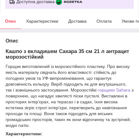
Доступна доставка
Опис
Характеристики
Доставка
Оплата
Умови п
Опис
Кашпо з вкладишем Сахара 35 см 21 л антрацит
морозостійкий
Горщик виготовлений із морозостійкого пластику. Про високу
якість матеріалу свідчать його властивості: стійкість до
погодних умов та УФ-випромінювання, що гарантує
довговічність кольору. Виріб підходить як для внутрішнього,
так і зовнішнього застосування. Морозостійкі
горщики Sahara
з
поверхнею, що нагадує хвилясті піски пустелі. Виставлені в
просторих інтер'єрах, на терасах і в садах, їхня висока
естетика зігріє строгі інтер'єри, перетворить до невпізнання
проходи та площі. Вони також підходять для міських
громадських просторів, таких як зони відпочинку та зустрічей,
модні патіо.
Характеристики: