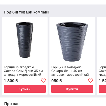
Подібні товари компанії
Горщик із вкладкою
Горщик із вкладкою
Горщ
Сахара Слім Дюни 35 см
Сахара Дюни 40 см
Сах
антрацит морозостійкий
антрацит морозостійкий
квад
моро
1 300
950
1 5
₴
₴
Купити
Купити
Про нас