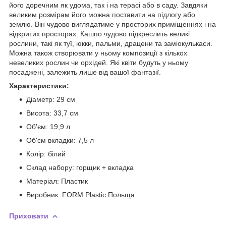
його доречним як удома, так і на терасі або в саду. Завдяки
великим розмірам його можна поставити на підлогу або
землю. Він чудово виглядатиме у просторих приміщеннях і на
відкритих просторах. Кашпо чудово підкреслить великі
рослини, такі як туї, юкки, пальми, драцени та заміокулькаси.
Можна також створювати у ньому композиції з кількох
невеликих рослин чи орхідей. Які квіти будуть у ньому
посаджені, залежить лише від вашої фантазії.
Характеристики:
Діаметр: 29 см
Висота: 33,7 см
Об'єм: 19,9 л
Об'єм вкладки: 7,5 л
Колір: білий
Склад набору: горщик + вкладка
Матеріал: Пластик
Виробник: FORM Plastic Польща
Приховати