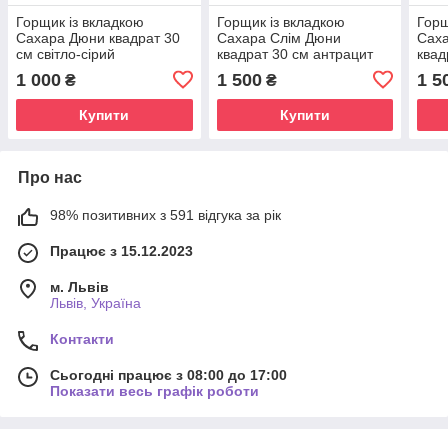
Горщик із вкладкою
Горщик із вкладкою
Горщ
Сахара Дюни квадрат 30
Сахара Слім Дюни
Сах
см світло-сірий
квадрат 30 см антрацит
квад
морозостійкий
морозостійкий
моро
1 000
1 500
1 5
₴
₴
Купити
Купити
Про нас
98% позитивних з 591 відгука за рік
Працює з 15.12.2023
м. Львів
Львів, Україна
Контакти
Сьогодні працює з 08:00 до 17:00
Показати весь графік роботи