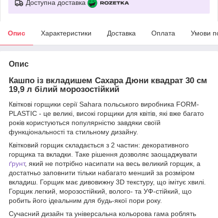
Доступна доставка
Опис
Характеристики
Доставка
Оплата
Умови п
Опис
Кашпо із вкладишем Сахара Дюни квадрат 30 см
19,9 л білий морозостійкий
Квіткові горщики серії Sahara польського виробника FORM-
PLASTIC - це великі, високі горщики для квітів, які вже багато
років користуються популярністю завдяки своїй
функціональності та стильному дизайну.
Квітковий горщик складається з 2 частин: декоративного
горщика та вкладки. Таке рішення дозволяє заощаджувати
ґрунт
, який не потрібно насипати на весь великий горщик, а
достатньо заповнити тільки набагато менший за розміром
вкладиш. Горщик має дивовижну 3D текстуру, що імітує хвилі.
Горщик легкий, морозостійкий, волого- та УФ-стійкий, що
робить його ідеальним для будь-якої пори року.
Сучасний дизайн та універсальна кольорова гама роблять