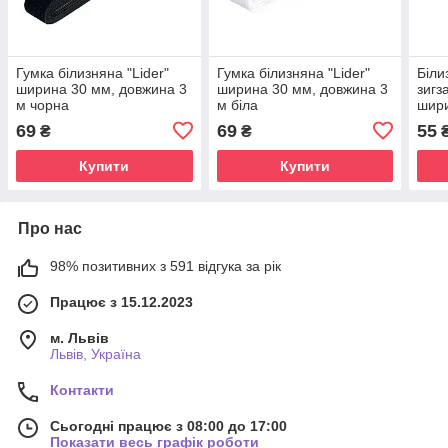
Гумка білизняна "Lider"
Гумка білизняна "Lider"
Біли
ширина 30 мм, довжина 3
ширина 30 мм, довжина 3
зигз
м чорна
м біла
шир
3м б
69
69
55
₴
₴
Купити
Купити
Про нас
98% позитивних з 591 відгука за рік
Працює з 15.12.2023
м. Львів
Львів, Україна
Контакти
Сьогодні працює з 08:00 до 17:00
Показати весь графік роботи