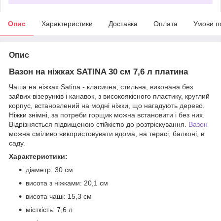
Опис
Характеристики
Доставка
Оплата
Умови п
Опис
Вазон на ніжках SATINA 30 см 7,6 л платина
Чаша на ніжках Satina - класична, стильна, виконана без
зайвих візерунків і канавок, з високоякісного пластику, круглий
корпус, встановлений на модні ніжки, що нагадують дерево.
Ніжки знімні, за потреби горщик можна встановити і без них.
Відрізняється підвищеною стійкістю до розтріскування.
Вазон
можна сміливо використовувати вдома, на терасі, балконі, в
саду.
Характеристики:
діаметр: 30 см
висота з ніжками: 20,1 см
висота чаші: 15,3 см
місткість: 7,6 л