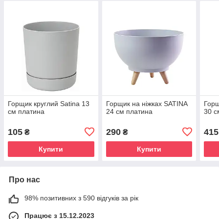
Горщик круглий Satina 13
Горщик на ніжках SATINA
Горщ
см платина
24 см платина
30 с
105
290
415
₴
₴
Купити
Купити
Про нас
98% позитивних з 590 відгуків за рік
Працює з 15.12.2023