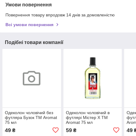
Умови повернення
Повернення товару впродовж 14 днів за домовленістю
Всі умови повернення
Подібні товари компанії
Одеколон чоловічий без
Одеколон чоловічий в
Одек
футляра Бузок ТМ Aromat
футлярі Містер Х ТМ
фут
75 мл
Aromat 75 мл
Arom
49
59
49
₴
₴