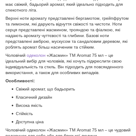
має свіжий, бадьорий аромат, який ідеально підходить для
спекотного літа.
Верхні ноти аромату представлені бергамотом, грейпфрутом
та лимоном, які дарують відчуття свіжості та чистоти. Ноти
серця представлені жасмином, трояндою та фіалкою, які
надають аромату чуттєвості та глибини. Базові ноти
представлені амброю, мускусом та сандаловим деревом, які
роблять аромат більш насиченим та стійким.
Чоловічий
одеколон
«Жасмин» ТМ Aromat 75 мл – це
ідеальний вибір для чоловіків, які хочуть підкреслити свою
індивідуальність та стиль. Він підходить для повсякденного
використання, а також для особливих випадків.
Особливості:
Свіжий аромат, що бадьорить
Класичний дизайн
Висока якість
Стійкість
Доступна ціна
Чоловічий одеколон «Жасмин» ТМ Aromat 75 мл – це чудовий
подарунок для себе або для близької людини.