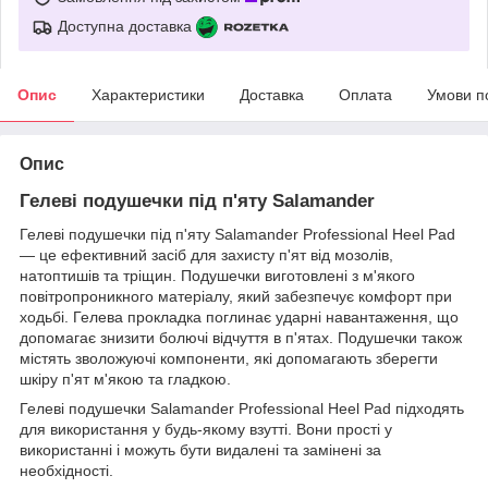
Доступна доставка
Опис
Характеристики
Доставка
Оплата
Умови п
Опис
Гелеві подушечки під п'яту Salamander
Гелеві подушечки під п'яту Salamander Professional Heel Pad
— це ефективний засіб для захисту п'ят від мозолів,
натоптишів та тріщин. Подушечки виготовлені з м'якого
повітропроникного матеріалу, який забезпечує комфорт при
ходьбі. Гелева прокладка поглинає ударні навантаження, що
допомагає знизити болючі відчуття в п'ятах. Подушечки також
містять зволожуючі компоненти, які допомагають зберегти
шкіру п'ят м'якою та гладкою.
Гелеві подушечки Salamander Professional Heel Pad підходять
для використання у будь-якому взутті. Вони прості у
використанні і можуть бути видалені та замінені за
необхідності.