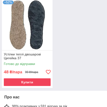
–52%
Устілки теплі двошарові
Цигейка 37
Готово до відправки
48
₴/пара
99 ₴/пара
Купити
Про нас
98% позитивних з 591 відгука за рік