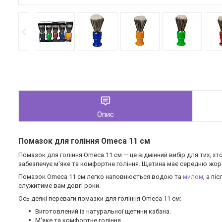
Опис
Помазок для гоління Omeca 11 см
Помазок для гоління Omeca 11 см — це відмінний вибір для тих, х
забезпечує м'яке та комфортне гоління. Щетина має середню жорстк
Помазок Omeca 11 см легко наповнюється водою та
милом
, а п
служитиме вам довгі роки.
Ось деякі переваги помазки для гоління Omeca 11 см:
Виготовлений із натуральної щетини кабана.
М'яке та комфортне гоління.