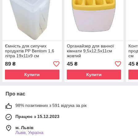
Ємність для сипучих
Органайзер для ванної
Конт
продуктів PP Bentom 1,6
кімнати 9,5х12,5х11см
прод
літра 19х11х9 см
жовтий
см
89
45
45
₴
₴
Купити
Купити
Про нас
98% позитивних з 591 відгука за рік
Працює з 15.12.2023
м. Львів
Львів, Україна