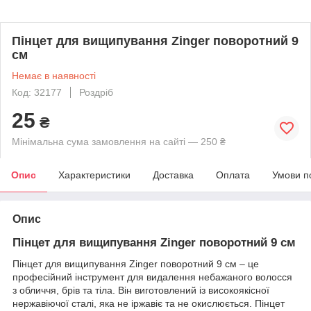
Пінцет для вищипування Zinger поворотний 9
см
Немає в наявності
Код: 32177
Роздріб
25
₴
Мінімальна сума замовлення на сайті — 250 ₴
Опис
Характеристики
Доставка
Оплата
Умови п
Опис
Пінцет для вищипування Zinger поворотний 9 см
Пінцет для вищипування Zinger поворотний 9 см – це
професійний інструмент для видалення небажаного волосся
з обличчя, брів та тіла. Він виготовлений із високоякісної
нержавіючої сталі, яка не іржавіє та не окислюється. Пінцет