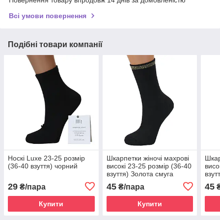
Повернення товару впродовж 14 днів за домовленістю
Всі умови повернення
Подібні товари компанії
Носкі Luxe 23-25 розмір
Шкарпетки жіночі махрові
Шкар
(36-40 взуття) чорний
високі 23-25 розмір (36-40
висо
взуття) Золота смуга
взут
зимові чорний
чор
29
45
45
₴/пара
₴/пара
₴
Купити
Купити