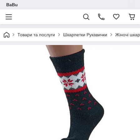
BaBu
Товари та послуги
Шкарпетки Рукавички
Жіночі шка