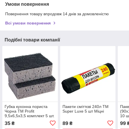
Умови повернення
Повернення товару впродовж 14 днів за домовленістю
Всі умови повернення
Подібні товари компанії
Губка кухонна пориста
Пакети сміттєві 240л ТМ
Паке
Чорна ТМ Profit
Super Luxe 5 шт Міцні
(90х
9,5х6,5х3,5 комплект 5 шт.
10 ш
35
89
99
₴
₴