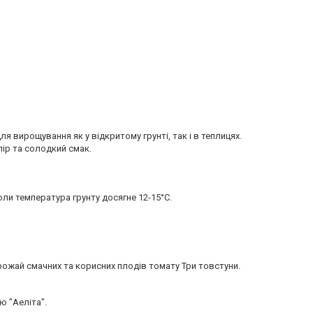
ля вирощування як у відкритому грунті, так і в теплицях.
ір та солодкий смак.
коли температура грунту досягне 12-15°C.
ожай смачних та корисних плодів томату Три товстуни.
ю "Аеліта".