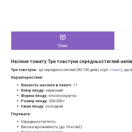
Опис
Насіння томату Три товстуни середньостиглий напів
Три товстуни
- це середньостиглий (90-100 днів) сорт
томату
, що
Характеристики:
Кількість насіння в пакеті:
1 г
Колір плоду:
червоний
Форма плоду:
плоскоокругла
Розмір плоду:
200-300 г
Смак плоду:
солодкий
Переваги:
Середньостиглість
Висока врожайність (до 10 кг/м2)