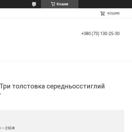
Кошик
КОШИК
+380 (73) 130-25-30
Три толстовка середньосстиглий
г
 — 250 ₴