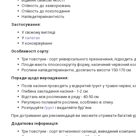
Відмінні смакові якості
Стійкість до захворювань
Стійкість до похолодання
Напівдетермінантність
Застосування:
У свіжому вигляді
У
салатах
У консервуванні
Особливості сорту:
Три товстуни - сорт універсального призначення, підходить д
Плоди мають плоскоокруглу форму, насичений червоний кол
Рослини напівдетермінантні, досягають висоти 150-170 см.
Поради щодо вирощування:
Посів насіння проводять у відкритий грунт у травні-червні, 
Глибина закладення насіння - 1-2 см.
Відстань між рослинами в ряду - 40-50 см.
Регулярно поливайте рослини, особливо в спеку.
Розпушуйте
ґрунт
і видаляйте бур'яни.
При дотриманні цих рекомендацій ви зможете отримати багатий ур
Додаткова інформація:
Три товстуни - сорт вітчизняної селекції, виведений компаніє