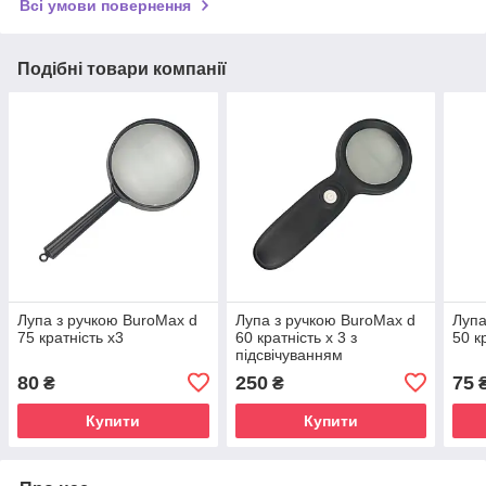
Всі умови повернення
Подібні товари компанії
Лупа з ручкою BuroMax d
Лупа з ручкою BuroMax d
Лупа
75 кратність х3
60 кратність х 3 з
50 к
підсвічуванням
80
250
75
₴
₴
Купити
Купити