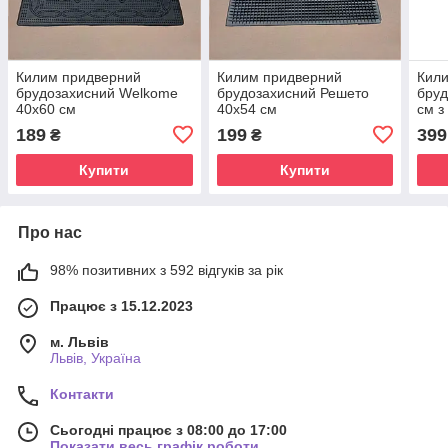
Килим придверний
Килим придверний
Кил
брудозахисний Welkome
брудозахисний Решето
бруд
40х60 см
40х54 см
см з
189
199
399
₴
₴
Купити
Купити
Про нас
98% позитивних з 592 відгуків за рік
Працює з 15.12.2023
м. Львів
Львів, Україна
Контакти
Сьогодні працює з 08:00 до 17:00
Показати весь графік роботи