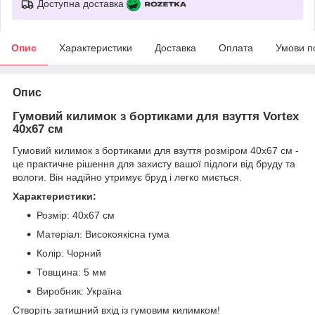
Доступна доставка
Опис
Характеристики
Доставка
Оплата
Умови п
Опис
Гумовий килимок з бортиками для взуття Vortex
40х67 см
Гумовий килимок з бортиками для взуття розміром 40х67 см -
це практичне рішення для захисту вашої підлоги від бруду та
вологи. Він надійно утримує бруд і легко миється.
Характеристики:
Розмір: 40х67 см
Матеріал: Високоякісна гума
Колір: Чорний
Товщина: 5 мм
Виробник: Україна
Створіть затишний вхід із гумовим килимком!