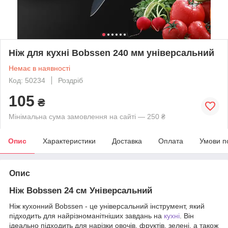
Ніж для кухні Bobssen 240 мм універсальний
Немає в наявності
Код: 50234
Роздріб
105
₴
Мінімальна сума замовлення на сайті — 250 ₴
Опис
Характеристики
Доставка
Оплата
Умови п
Опис
Ніж Bobssen 24 см Універсальний
Ніж кухонний Bobssen - це універсальний інструмент, який
підходить для найрізноманітніших завдань на
кухні
. Він
ідеально підходить для нарізки овочів, фруктів, зелені, а також