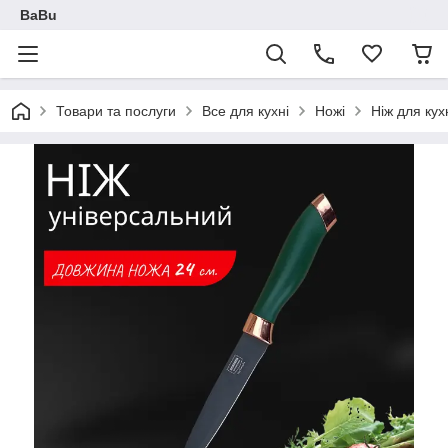
BaBu
Товари та послуги
Все для кухні
Ножі
Ніж для ку