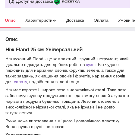
Доступна доставка
Опис
Характеристики
Доставка
Оплата
Умови п
Опис
Ніж Fland 25 см Універсальний
Ніж кухонний Fland - це компактний і зручний інструмент, який
ідеально підходить для дрібних робіт на
кухні
. Він чудово
підходить для нарізання овочів, фруктів, зелені, а також для
таких завдань, як чищення овочів і фруктів, нарізання овочів
для
салату
, подрібнення зелені тощо.
Ніж має коротке і широке лезо з нержавіючої сталі. Таке лезо
забезпечує чудову продуктивність і дає змогу легко й акуратно
нарізати продукти будь-якої товщини. Лезо виготовлено з
високоякісної неіржавкої сталі, яка не іржавіє і не довго
затуплюється.
Ручка ножа виготовлена з міцного і довговічного пластику.
Вона зручна в руці і не ковзає.
Характеристики: