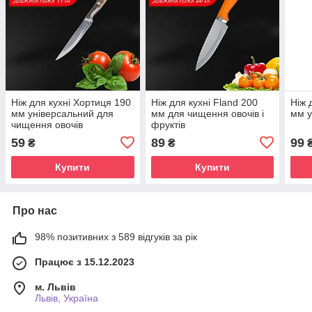
Ніж для кухні Хортиця 190
Ніж для кухні Fland 200
Ніж 
мм універсальний для
мм для чищення овочів і
мм у
чищення овочів
фруктів
59
89
99
₴
₴
Купити
Купити
Про нас
98% позитивних з 589 відгуків за рік
Працює з 15.12.2023
м. Львів
Львів, Україна