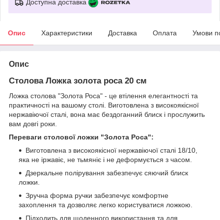
Доступна доставка
Опис
Характеристики
Доставка
Оплата
Умови п
Опис
Столова Ложка золота роса 20 см
Ложка столова "Золота Роса" - це втілення елегантності та
практичності на вашому столі. Виготовлена з високоякісної
нержавіючої сталі, вона має бездоганний блиск і прослужить
вам довгі роки.
Переваги столової ложки "Золота Роса":
Виготовлена з високоякісної нержавіючої сталі 18/10,
яка не іржавіє, не тьмяніє і не деформується з часом.
Дзеркальне полірування забезпечує сяючий блиск
ложки.
Зручна форма ручки забезпечує комфортне
захоплення та дозволяє легко користуватися ложкою.
Підходить для щоденного використання та для