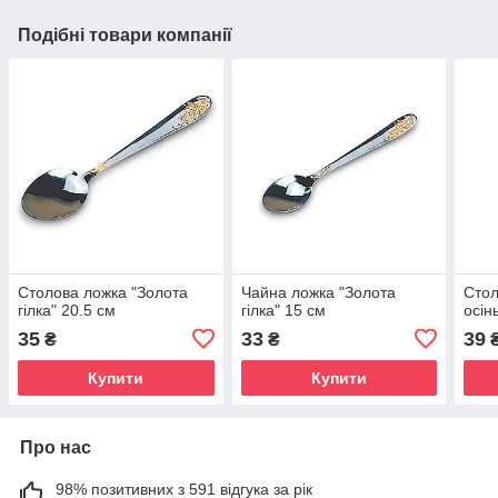
Подібні товари компанії
Столова ложка "Золота
Чайна ложка "Золота
Стол
гілка" 20.5 см
гілка" 15 см
осін
35
33
39
₴
₴
Купити
Купити
Про нас
98% позитивних з 591 відгука за рік