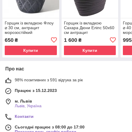
Горщик із вкладкою Флоу
Горщик із вкладкою
Горщ
⌀ 30 см, антрацит
Сахара Дюни Еліпс 50х60
⌀ 40
морозостійкий
см антрацит
моро
морозостійкий
650
1 600
995
₴
₴
Купити
Купити
Про нас
98% позитивних з 591 відгука за рік
Працює з 15.12.2023
м. Львів
Львів, Україна
Контакти
Сьогодні працює з 08:00 до 17:00
Показати весь графік роботи