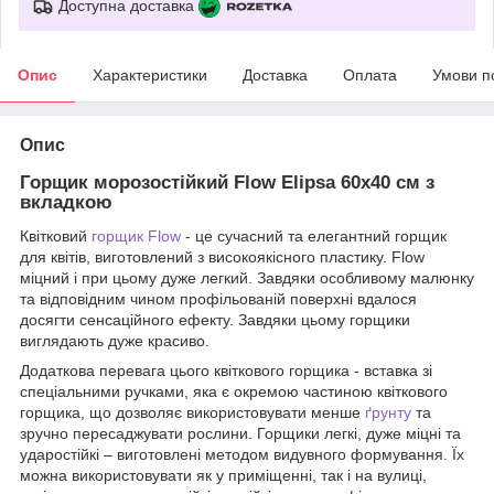
Доступна доставка
Опис
Характеристики
Доставка
Оплата
Умови п
Опис
Горщик морозостійкий Flow Elipsa 60х40 см з
вкладкою
Квітковий
горщик Flow
- це сучасний та елегантний горщик
для квітів, виготовлений з високоякісного пластику. Flow
міцний і при цьому дуже легкий. Завдяки особливому малюнку
та відповідним чином профільованій поверхні вдалося
досягти сенсаційного ефекту. Завдяки цьому горщики
виглядають дуже красиво.
Додаткова перевага цього квіткового горщика - вставка зі
спеціальними ручками, яка є окремою частиною квіткового
горщика, що дозволяє використовувати менше
ґрунту
та
зручно пересаджувати рослини. Горщики легкі, дуже міцні та
ударостійкі – виготовлені методом видувного формування. Їх
можна використовувати як у приміщенні, так і на вулиці,