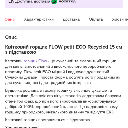
Доступна доставка
Опис
Характеристики
Доставка
Оплата
Умови п
Опис
Квітковий горщик FLOW petit ECO Recycled 15 см
з підставкою
Квітковий
горщик Flow
- це сучасний та елегантний горщик
для квітів, виготовлений з високоякісного переробленого
пластику. Flow petit ECO міцний і водночас дуже легкий.
Сучасний дизайн і проста форма роблять його придатним як
для сучасних, так і для традиційних інтер'єрів.
Будь-яка рослина в такому горщику виглядає цікавіше та
елегантніше. Для всіх хто цінує екологію додатковим бонусом
стане той факт, що при його виробництві використовувався
добірний 100% перероблений пластик. Це надає квітковому
горщику природного, унікального дизайну та відчуття ЕКЗ.
Квітковий горщик поставляється з підставкою.
Характеристики: