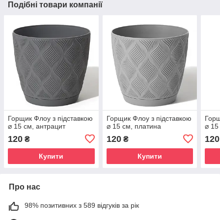
Подібні товари компанії
Горщик Флоу з підставкою
Горщик Флоу з підставкою
Горщ
⌀ 15 см, антрацит
⌀ 15 см, платина
⌀ 15
120
120
120
₴
₴
Купити
Купити
Про нас
98% позитивних з 589 відгуків за рік