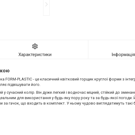
Характеристики
Інформаці
вкою
ника FORM-PLASTIC - це класичний квітковий горщик круглої форми з інт
ляє підвішувати його.
у сучасний колір. Він дуже легкий і водночас міцний, стійкий до зминан
еальним для використання у будь-яку пору року та за будь-якої погоди
ши за гачок, що входить в комплект. У ньому чудово виглядатимуть такі ба