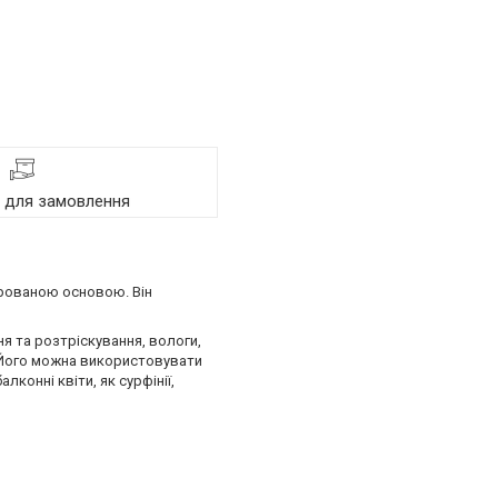
я для замовлення
егрованою основою. Він
ня та розтріскування, вологи,
. Його можна використовувати
лконні квіти, як сурфінії,