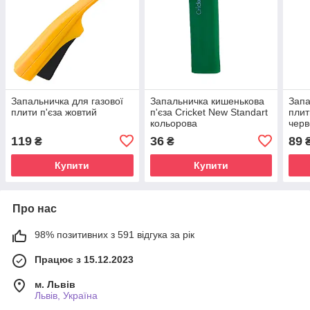
Запальничка для газової
Запальничка кишенькова
Запа
плити п'єза жовтий
п'єза Cricket New Standart
плит
кольорова
чер
119
36
89
₴
₴
Купити
Купити
Про нас
98% позитивних з 591 відгука за рік
Працює з 15.12.2023
м. Львів
Львів, Україна