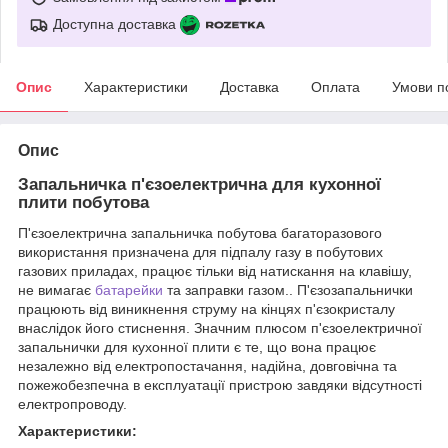
Доступна доставка
Опис
Характеристики
Доставка
Оплата
Умови п
Опис
Запальничка п'єзоелектрична для кухонної
плити побутова
П'єзоелектрична запальничка побутова багаторазового
використання призначена для підпалу газу в побутових
газових приладах, працює тільки від натискання на клавішу,
не вимагає
батарейки
та заправки газом.. П'єзозапальнички
працюють від виникнення струму на кінцях п'єзокристалу
внаслідок його стиснення. Значним плюсом п'єзоелектричної
запальнички для кухонної плити є те, що вона працює
незалежно від електропостачання, надійна, довговічна та
пожежобезпечна в експлуатації пристрою завдяки відсутності
електропроводу.
Характеристики: