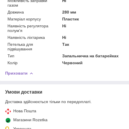
Можливість заправки
Ні
газом
Довжина
280 мм
Матеріал корпусу
Пластик
Наявність регулятора
Ні
полум'я
Наявність ліхтарика
Ні
Петелька для
Так
підвішування
Тип
Запальничка на батарейках
Колір
Червоний
Приховати
Умови доставки
Доставка здійснюється тільки по передоплаті.
Нова Пошта
Магазини Rozetka
Укрпошта