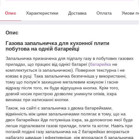
Опис
Характеристики
Доставка
Оплата
Умови п
Опис
Газова запальничка для кухонної плити
побутова на одній батарейці
Запальничка призначена для підпалу газу в побутових газових
приладах, що працює від однієї батареї (
батарейка
не
комплектується із запальничкою). Поверхня текстурна і не
ковзає в руці. Така запальничка безпечніша у використанні,
тому що полум'я захищене металевим кожухом і гасне
відразу після того, як буде відпущена кнопка. Крім того,
довгий носик пристрою дозволяє уникнути опіків, іскра
виникає при натисканні кнопки.
Також, на сайті є запальничка з двома батарейками,
відмінність між цими запальничками полягає в тому, що на
двох батарейках йде потужніша іскра, за допомогою якої буде
легше підпалювати газові прилади, плити та котли. Навіть при
поганій подачі газу запальничка на 2 батарейках впорається
набагато швидше і ефективніше, ніж впоралася б запальничка