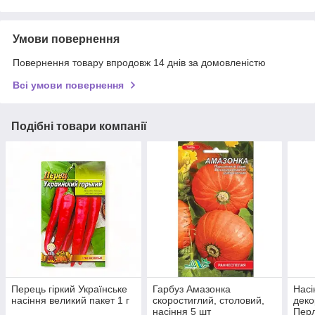
Умови повернення
Повернення товару впродовж 14 днів за домовленістю
Всі умови повернення
Подібні товари компанії
Перець гіркий Українське
Гарбуз Амазонка
Насі
насіння великий пакет 1 г
скоростиглий, столовий,
деко
насіння 5 шт
Перл