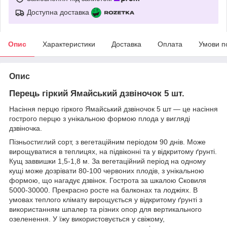
Доступна доставка
Опис
Характеристики
Доставка
Оплата
Умови п
Опис
Перець гіркий Ямайський дзвіночок 5 шт.
Насіння перцю гіркого Ямайський дзвіночок 5 шт — це насіння
гострого перцю з унікальною формою плода у вигляді
дзвіночка.
Пізньостиглий сорт, з вегетаційним періодом 90 днів. Може
вирощуватися в теплицях, на підвіконні та у відкритому ґрунті.
Кущ заввишки 1,5-1,8 м. За вегетаційний період на одному
кущі може дозрівати 80-100 червоних плодів, з унікальною
формою, що нагадує дзвінок. Гострота за шкалою Сковиля
5000-30000. Прекрасно росте на балконах та лоджіях. В
умовах теплого клімату вирощується у відкритому ґрунті з
використанням шпалер та різних опор для вертикального
озеленення. У їжу використовується у свіжому,