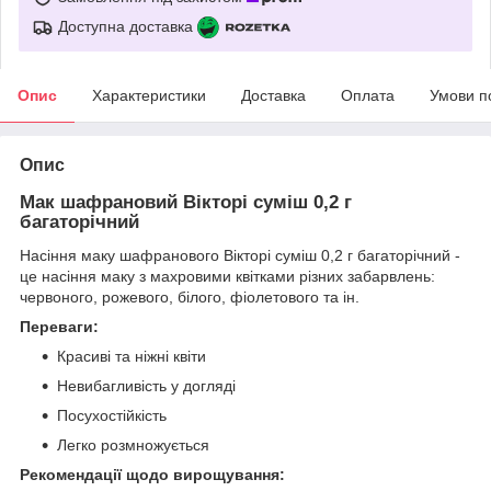
Доступна доставка
Опис
Характеристики
Доставка
Оплата
Умови п
Опис
Мак шафрановий Вікторі суміш 0,2 г
багаторічний
Насіння маку шафранового Вікторі суміш 0,2 г багаторічний -
це насіння маку з махровими квітками різних забарвлень:
червоного, рожевого, білого, фіолетового та ін.
Переваги:
Красиві та ніжні квіти
Невибагливість у догляді
Посухостійкість
Легко розмножується
Рекомендації щодо вирощування: