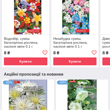
Водозбір, суміш
Незабудка суміш,
Дзві
багаторічна рослина,
багаторічна рослина,
сумі
насіння квіти 0.1 г
насіння квіти 0.1 г
росл
см, 
8
8
8
₴
₴
₴
Купити
Купити
Акційні пропозиції та новинки
–50%
–50%