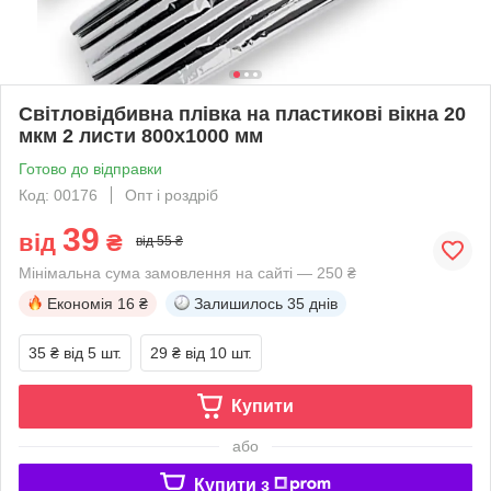
Світловідбивна плівка на пластикові вікна 20
мкм 2 листи 800x1000 мм
Готово до відправки
Код: 00176
Опт і роздріб
39
від
₴
від 55 ₴
Мінімальна сума замовлення на сайті — 250 ₴
Економія
16 ₴
Залишилось
35 днів
35 ₴
від 5 шт.
29 ₴
від 10 шт.
Купити
або
Купити з