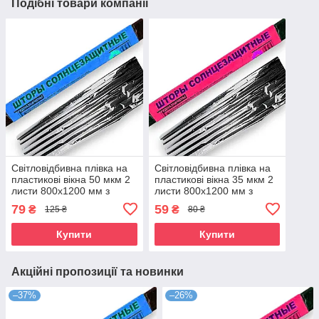
Подібні товари компанії
Світловідбивна плівка на
Світловідбивна плівка на
пластикові вікна 50 мкм 2
пластикові вікна 35 мкм 2
листи 800x1200 мм з
листи 800x1200 мм з
двосторонньою клейкою
двосторонньою клейкою
79
59
₴
₴
125 ₴
80 ₴
стрічкою
стрічкою
Купити
Купити
Акційні пропозиції та новинки
–37%
–26%