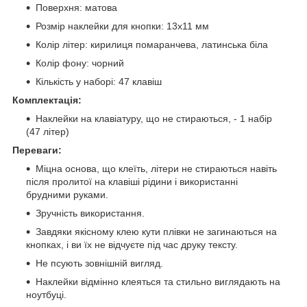
Поверхня: матова
Розмір наклейки для кнопки: 13х11 мм
Колір літер: кирилиця помаранчева, латинська біла
Колір фону: чорний
Кількість у наборі: 47 клавіш
Комплектація:
Наклейки на клавіатуру, що не стираються, - 1 набір
(47 літер)
Переваги:
Міцна основа, що клеїть, літери не стираються навіть
після пролитої на клавіші рідини і використанні
брудними руками.
Зручність використання.
Завдяки якісному клею кути плівки не загинаються на
кнопках, і ви їх не відчуєте під час друку тексту.
Не псують зовнішній вигляд.
Наклейки відмінно клеяться та стильно виглядають на
ноутбуці.