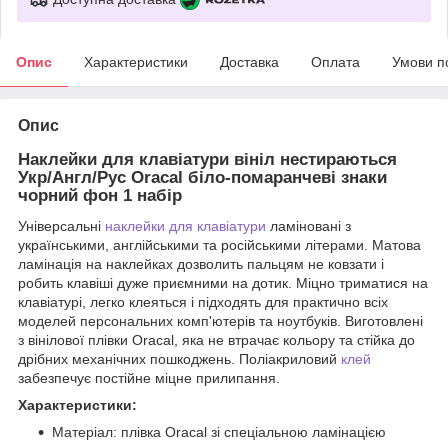
Опис
Характеристики
Доставка
Оплата
Умови п
Опис
Наклейки для клавіатури вініл нестираються
Укр/Англ/Рус Oracal біло-помаранчеві знаки
чорний фон 1 набір
Універсальні
наклейки для клавіатури
ламіновані з
українськими, англійськими та російськими літерами. Матова
ламінація на наклейках дозволить пальцям не ковзати і
робить клавіші дуже приємними на дотик. Міцно триматися на
клавіатурі, легко клеяться і підходять для практично всіх
моделей персональних комп'ютерів та ноутбуків. Виготовлені
з вінілової плівки Oracal, яка не втрачає кольору та стійка до
дрібних механічних пошкоджень. Поліакриловий
клей
забезпечує постійне міцне прилипання.
Характеристики:
Матеріал: плівка Oracal зі спеціальною ламінацією