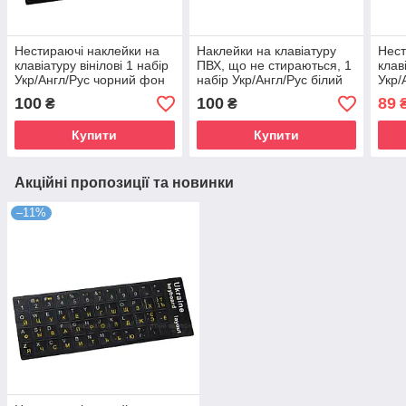
Нестираючі наклейки на
Наклейки на клавіатуру
Нест
клавіатуру вінілові 1 набір
ПВХ, що не стираються, 1
клав
Укр/Англ/Рус чорний фон
набір Укр/Англ/Рус білий
Укр/
біло-сині літери
фон чорні літери
біло
100
100
89
₴
₴
Купити
Купити
Акційні пропозиції та новинки
–11%