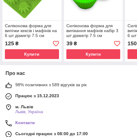
Силіконова форма для
Силіконова форма для
Силі
випічки кексів і мафінів на
випікання мафінів набір 3
випі
6 шт діаметр 7.5 см
шт діаметр 7.5 см
6 шт
(29.5х18 см)
(27.
125
39
150
₴
₴
Купити
Купити
Про нас
98% позитивних з 589 відгуків за рік
Працює з 15.12.2023
м. Львів
Львів, Україна
Контакти
Сьогодні працює з 08:00 до 17:00