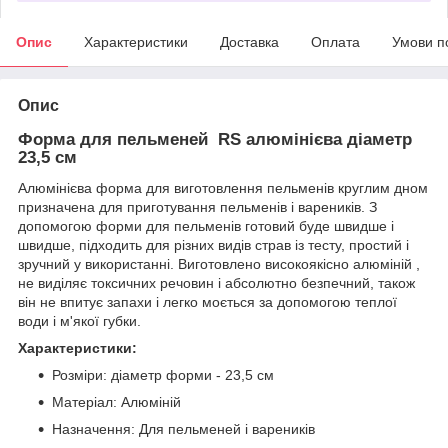
Опис
Характеристики
Доставка
Оплата
Умови п
Опис
Форма для пельменей RS алюмінієва діаметр
23,5 см
Алюмінієва форма для виготовлення пельменів круглим дном
призначена для приготування пельменів і вареників. З
допомогою форми для пельменів готовий буде швидше і
швидше, підходить для різних видів страв із тесту, простий і
зручний у використанні. Виготовлено високоякісно алюміній ,
не виділяє токсичних речовин і абсолютно безпечний, також
він не впитує запахи і легко моється за допомогою теплої
води і м'якої губки.
Характеристики:
Розміри: діаметр форми - 23,5 см
Матеріал: Алюміній
Назначення: Для пельменей і вареників