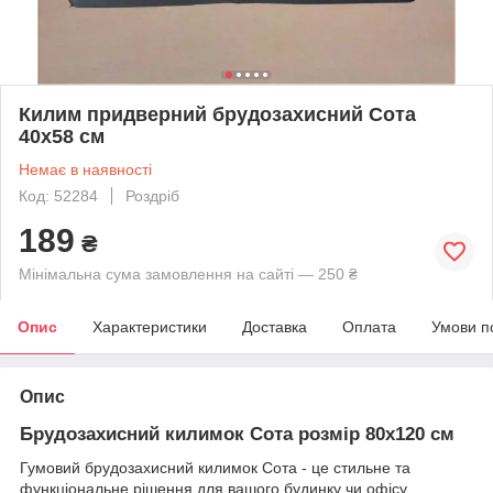
Килим придверний брудозахисний Сота
40х58 см
Немає в наявності
Код: 52284
Роздріб
189
₴
Мінімальна сума замовлення на сайті — 250 ₴
Опис
Характеристики
Доставка
Оплата
Умови п
Опис
Брудозахисний килимок Сота розмір 80х120 см
Гумовий брудозахисний килимок Сота - це стильне та
функціональне рішення для вашого будинку чи офісу,