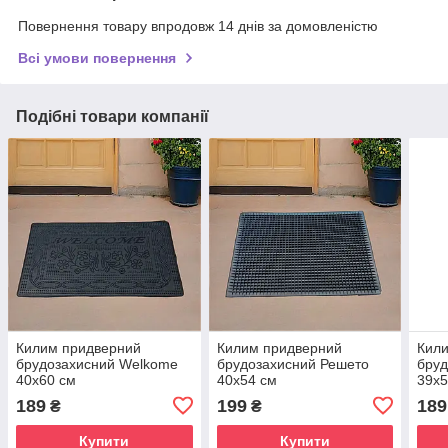
Повернення товару впродовж 14 днів за домовленістю
Всі умови повернення
Подібні товари компанії
Килим придверний
Килим придверний
Кил
брудозахисний Welkome
брудозахисний Решето
бруд
40х60 см
40х54 см
39х5
189
199
189
₴
₴
Купити
Купити