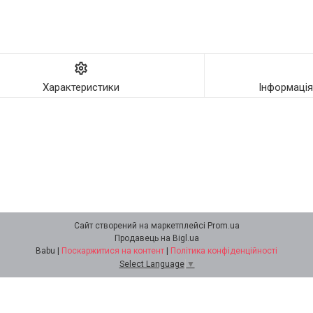
Характеристики
Інформаці
Сайт створений на маркетплейсі
Prom.ua
Продавець на Bigl.ua
Babu |
Поскаржитися на контент
|
Політика конфіденційності
Select Language
▼