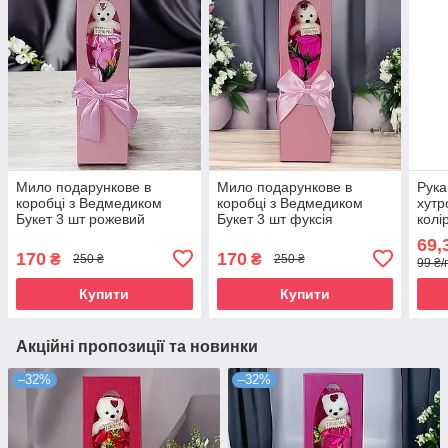
Мило подарункове в
Мило подарункове в
Рука
коробці з Ведмедиком
коробці з Ведмедиком
хутр
Букет 3 шт рожевий
Букет 3 шт фуксія
колі
69,
170
170
₴
₴
250 ₴
250 ₴
99 ₴/
Купити
Купити
Акційні пропозиції та новинки
–32%
–32%