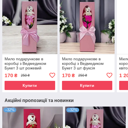
Мило подарункове в
Мило подарункове в
Мило
коробці з Ведмедиком
коробці з Ведмедиком
коро
Букет 3 шт рожевий
Букет 3 шт фуксія
квіт
170
170
1 2
₴
₴
250 ₴
250 ₴
Купити
Купити
Акційні пропозиції та новинки
–32%
–32%