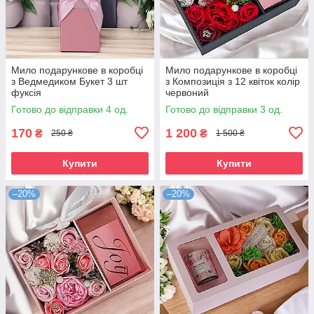
Мило подарункове в коробці
Мило подарункове в коробці
з Ведмедиком Букет 3 шт
з Композиція з 12 квіток колір
фуксія
червоний
Готово до відправки 4 од.
Готово до відправки 3 од.
170
1 200
₴
₴
250 ₴
1 500 ₴
Купити
Купити
–20%
–20%