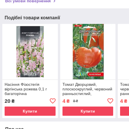
Всі умови повернення
Подібні товари компанії
Насіння Фізостегія
Томат Дворцовий,
Тома
віргінська рожева 0,1 г
плоскоокруглий, червоний
черв
багаторічна
ранньостиглий,
ранн
середньорослий,
20
4
4
₴
₴
₴
8 ₴
універсальний, насіння
0.1г
Купити
Купити