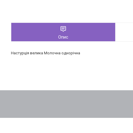
Опис
Настурція велика Молочна однорічна