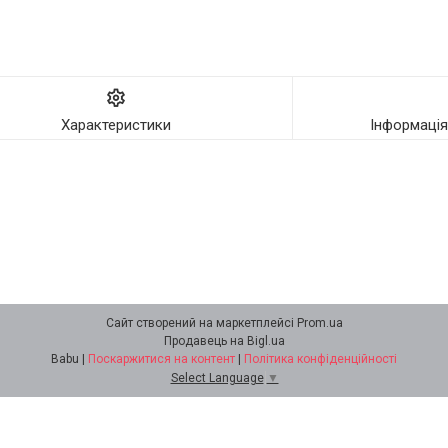
Характеристики
Інформаці
Сайт створений на маркетплейсі
Prom.ua
Продавець на Bigl.ua
Babu |
Поскаржитися на контент
|
Політика конфіденційності
Select Language
▼