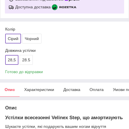
Доступна доставка
Колір
Сірий
Чорний
Довжина устілки
28,5
28.5
Готово до відправки
Опис
Характеристики
Доставка
Оплата
Умови п
Опис
Устілки всесезонні Velinex Step, що амортизують
Шукаєте устілки, які подарують вашим ногам відчуття