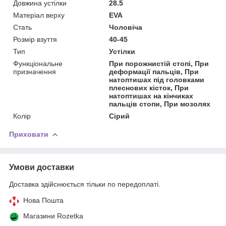
Довжина устілки
28.5
Матеріал верху
EVA
Стать
Чоловіча
Розмір взуття
40-45
Тип
Устілки
Функціональне
При порожнистій стопі, При
призначення
деформації пальців, При
натоптишах під головками
плеснових кісток, При
натоптишах на кінчиках
пальців стопи, При мозолях
Колір
Сірий
Приховати
Умови доставки
Доставка здійснюється тільки по передоплаті.
Нова Пошта
Магазини Rozetka