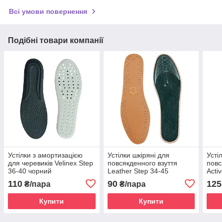
Всі умови повернення
Подібні товари компанії
Устілки з амортизацією
Устілки шкіряні для
Усті
для черевиків Velinex Step
повсякденного взуття
повс
36-40 чорний
Leather Step 34-45
Acti
110
90
125
₴/пара
₴/пара
Купити
Купити