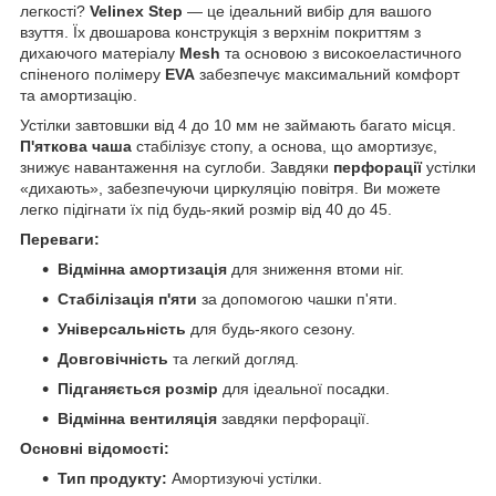
легкості?
Velinex Step
— це ідеальний вибір для вашого
взуття. Їх двошарова конструкція з верхнім покриттям з
дихаючого матеріалу
Mesh
та основою з високоеластичного
спіненого полімеру
EVA
забезпечує максимальний комфорт
та амортизацію.
Устілки завтовшки від 4 до 10 мм не займають багато місця.
П'яткова чаша
стабілізує стопу, а основа, що амортизує,
знижує навантаження на суглоби. Завдяки
перфорації
устілки
«дихають», забезпечуючи циркуляцію повітря. Ви можете
легко підігнати їх під будь-який розмір від 40 до 45.
Переваги:
Відмінна амортизація
для зниження втоми ніг.
Стабілізація п'яти
за допомогою чашки п'яти.
Універсальність
для будь-якого сезону.
Довговічність
та легкий догляд.
Підганяється розмір
для ідеальної посадки.
Відмінна вентиляція
завдяки перфорації.
Основні відомості:
Тип продукту:
Амортизуючі устілки.